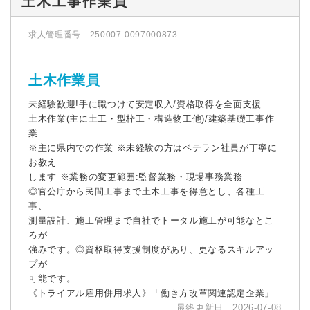
土木工事作業員
求人管理番号 250007-0097000873
土木作業員
未経験歓迎!手に職つけて安定収入/資格取得を全面支援
土木作業(主に土工・型枠工・構造物工他)/建築基礎工事作
業
※主に県内での作業 ※未経験の方はベテラン社員が丁寧に
お教え
します ※業務の変更範囲:監督業務・現場事務業務
◎官公庁から民間工事まで土木工事を得意とし、各種工
事、
測量設計、施工管理まで自社でトータル施工が可能なとこ
ろが
強みです。◎資格取得支援制度があり、更なるスキルアッ
プが
可能です。
《トライアル雇用併用求人》「働き方改革関連認定企業」
最終更新日 2026-07-08