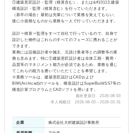
①建築意匠設計・監理（積算含む）、または&#10113;建築
構造設計・監理（積算含む）を行っていただきます。
（新卒の場合）最初は先輩について業務を覚えてもらい、
後に小規模なものから業務を一人で行っていただきます。
設計⇒積算⇒監理をすべて自社で行っているので、自身で
設計した物件はこれらのすべてのフェーズに携わることが
できます。
業務には設備設計者や施主、元請け業者等との調整等の業
務も含みます。特に①建築意匠設計者は全体工期・費用・
品質等のマネジメント能力が必須であるため、業務を通じ
てこれらの能力を磨いていただくことを希望します。
※業務ツールは、建築意匠設計はCADおよび
BIM(Archicad)のツールを、構造設計はSuperBuildSS7等の
構造計算プログラムとCADソフトを用います。
最終更新日 2026-08-03
求人掲載日 2026-08-03～2028-03-31
企業
株式会社大村建築設計事務所
雇用形態
正社員