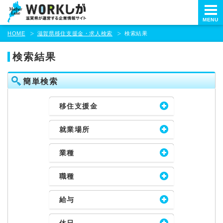
本
文
MENU
ま
HOME
滋賀県移住支援金・求人検索
検索結果
で
ス
検索結果
キ
ッ
プ
簡単検索
移住支援金
就業場所
業種
職種
給与