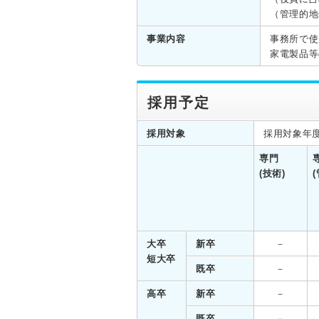
（管理的地
事業内容
事務所で使
家電製品等
採用予定
採用対象
採用対象年度
専門
(技術)
大卒
新卒
－
短大卒
既卒
－
高卒
新卒
－
既卒
－