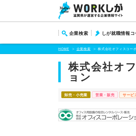
本
文
ま
で
ス
企業検索
しが就職情報コ
キ
ッ
プ
HOME
企業検索
株式会社オフィスコー
株式会社オ
ョン
卸売・小売業
営業・販売
サービ