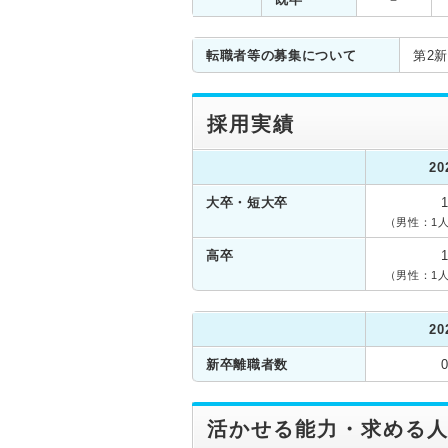
転職者等の募集について
第2
採用実績
20
大卒・短大卒
（男性：1人
高卒
（男性：1人
20
新卒離職者数
活かせる能力・求める