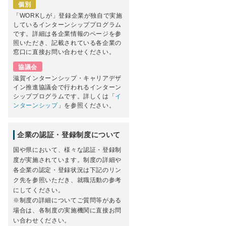
個別
「WORKしが」登録企業が独自で実施
しているインターンシッププログラム
です。詳細は各企業情報のページを参
照いただき、記載されている各企業の
窓口に直接お問い合わせください。
協議会
滋賀インターンシップ・キャリアデザ
イン推進協議会で行われるインターン
シッププログラムです。詳しくは「
イ
ンターンシップ
」を参照ください。
企業の認証・登録制度について
国や県において、様々な認証・登録制
度が実施されています。制度の詳細や
各企業の認定・登録状況は下記のリン
ク先を参照いただき、就職活動の参考
にしてください。
※制度の詳細についてご質問等がある
場合は、各制度の実施機関に直接お問
い合わせください。