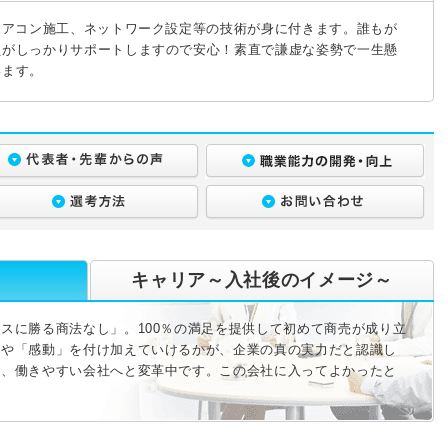
エアコン施工、ネットワーク設定等の技術が身に付きます。誰もが
員がしっかりサポートしますので安心！素直で謙虚な姿勢で一生懸
います。
キャリア～入社後のイメージ～
スに勝る商法なし」。100％の満足を提供して初めて商売が成り立
」や「感動」を付け加えていけるかが、企業の真の実力だと認識し
け、働きやすい会社へと変革中です。この会社に入ってよかったと
。