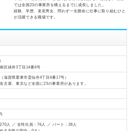
では全国23の事業所を構えるまでに成長しました。
経験、学歴、老若男女、問わず一生懸命に仕事に取り組むひと
が活躍できる職場です。
3
南区緑井3丁目14番6号
（滋賀県栗東市霊仙寺4丁目6番17号）
名古屋、東京など全国に23の事業所があります。
万円
70人 ／ 女性社員：76人 ／ パート：28人
める女性の割合：0％）