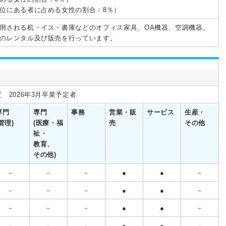
位にある者に占める女性の割合：8％）
用される机・イス・書庫などのオフィス家具、OA機器、空調機器、
のレンタル及び販売を行っています。
 2026年3月卒業予定者
専門
専門
事務
営業・販
サービス
生産・
(管理)
(医療・福
売
その他
祉・
教育、
その他)
－
－
－
●
●
－
－
－
－
●
●
－
－
－
－
●
●
－
－
－
－
●
●
－