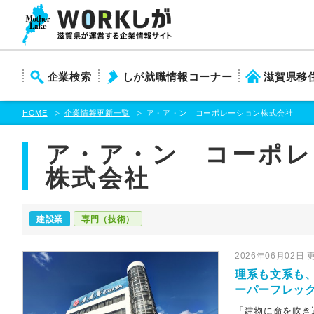
本
文
ま
で
ス
企業検索
しが就職情報コーナー
滋賀県移
キ
ッ
プ
HOME
企業情報更新一覧
ア・ア・ン コーポレーション株式会社
ア・ア・ン コーポレ
株式会社
建設業
専門（技術）
2026年06月02日 
理系も文系も
ーパーフレッ
「建物に命を吹き