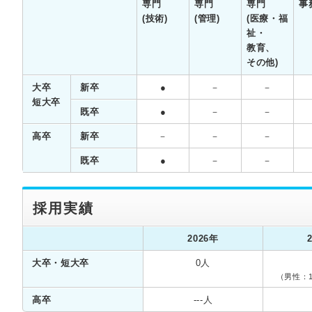
専門
専門
専門
事
(技術)
(管理)
(医療・福
祉・
教育、
その他)
大卒
新卒
●
－
－
短大卒
既卒
●
－
－
高卒
新卒
－
－
－
既卒
●
－
－
採用実績
2026年
大卒・短大卒
0人
（男性：
高卒
---人