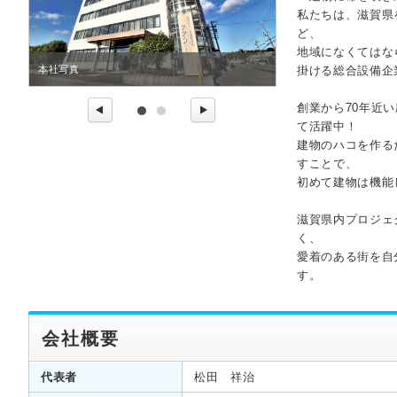
私たちは、滋賀県
ど、
地域になくてはな
本社写真
施工物件①
掛ける総合設備企
創業から70年近
て活躍中！
建物のハコを作る
すことで、
初めて建物は機能
滋賀県内プロジェ
く、
愛着のある街を自
す。
会社概要
代表者
松田 祥治