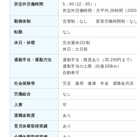
所定外労働時間
5：00~22：00））
所定外労働時間：月平均 26時間（202
勤務体制
交替制：なし 変形労働時間制：な
転勤
なし
休日・休暇
完全週休2日制
休日：土日祝
通勤手当・通勤方法
通勤手当：限度あり（35,200円まで
通勤手当の上限（往復100km）
自動車可
社会保険等
労災 雇用 健康 年金 退職金共済
労働組合
なし
入寮
可
退職金制度
あり
育児休業取得実績
あり
介護休業取得実績
あり