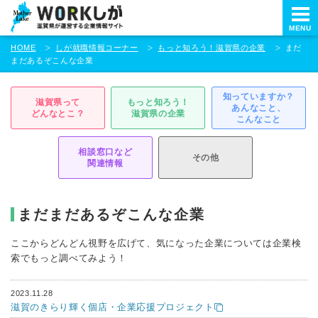
本
文
MENU
ま
HOME
しが就職情報コーナー
もっと知ろう！滋賀県の企業
まだ
で
まだあるぞこんな企業
ス
キ
ッ
知っていますか？
滋賀県って
もっと知ろう！
あんなこと、
プ
どんなとこ？
滋賀県の企業
こんなこと
相談窓口など
その他
関連情報
まだまだあるぞこんな企業
ここからどんどん視野を広げて、気になった企業については企業検
索でもっと調べてみよう！
2023.11.28
滋賀のきらり輝く個店・企業応援プロジェクト